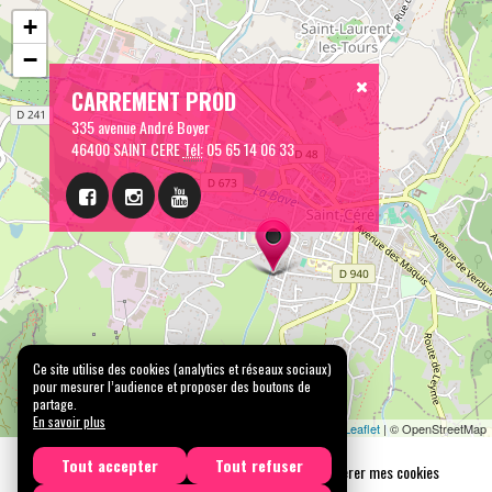
+
−
CARREMENT PROD
335 avenue André Boyer
46400 SAINT CERE
Tél:
05 65 14 06 33
Ce site utilise des cookies (analytics et réseaux sociaux)
pour mesurer l’audience et proposer des boutons de
partage.
En savoir plus
Leaflet
| © OpenStreetMap
Tout accepter
Tout refuser
Mentions légales
Confidentialité
Gérer mes cookies