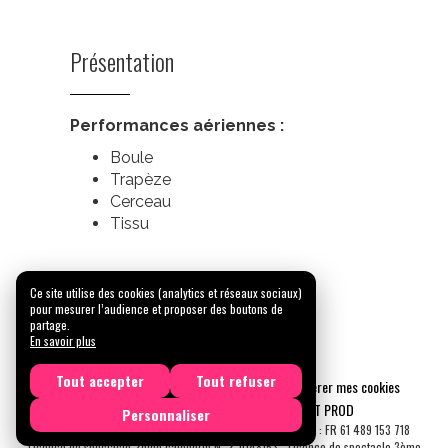
Présentation
Performances aériennes :
Boule
Trapèze
Cerceau
Tissu
Ce site utilise des cookies (analytics et réseaux sociaux)
pour mesurer l’audience et proposer des boutons de
partage.
En savoir plus
Tout accepter
Tout refuser
Mentions légales
Confidentialité
Gérer mes cookies
Tous droits réservés © 2026 |
CARREMENT PROD
Personnaliser
N° SIRET : 489 153 718 00031 - APE : 9001 Z - N° TVA Int. : FR 61 489 153 718
Licence de spectacle 2ème catégorie N°2-1048153 - Licence de spectacle 3ème